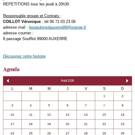
REPETITIONS tous les jeudi à 20h30
Responsable groupe et Contrats
:
COILLOT Véronique
: tél 06 71 03 23 06
adresse mail :
lespeulonsdauxerre89@orange.fr
adresse courrier :
8 passage Soufflot 89000 AUXERRE
Découvrez notre histoire
Agenda
«
»
Août 2026
L
M
M
J
V
S
D
1
2
3
4
5
6
7
8
9
10
11
12
13
14
15
16
17
18
19
20
21
22
23
24
25
26
27
28
29
30