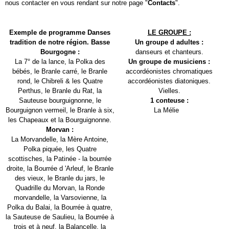
nous contacter en vous rendant sur notre page "
Contacts
".
Exemple de programme
Danses
LE GROUPE :
tradition de notre région.
Basse
Un groupe d adultes :
Bourgogne :
danseurs et chanteurs.
La 7° de la lance, la Polka des
Un groupe de musiciens :
bébés, le Branle carré, le Branle
accordéonistes chromatiques
rond, le Chibreli & les Quatre
accordéonistes diatoniques.
Perthus, le Branle du Rat, la
Vielles.
Sauteuse bourguignonne, le
1 conteuse :
Bourguignon vermeil, le Branle à six,
La Mélie
les Chapeaux et la Bourguignonne.
Morvan :
La Morvandelle, la Mère Antoine,
Polka piquée, les Quatre
scottisches, la Patinée - la bourrée
droite, la Bourrée d 'Arleuf, le Branle
des vieux, le Branle du jars, le
Quadrille du Morvan, la Ronde
morvandelle, la Varsovienne, la
Polka du Balai, la Bourrée à quatre,
la Sauteuse de Saulieu, la Bourrée à
trois et à neuf, la Balancelle, la