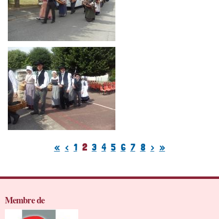
Pages
«
‹
1
2
3
4
5
6
7
8
›
»
Membre de